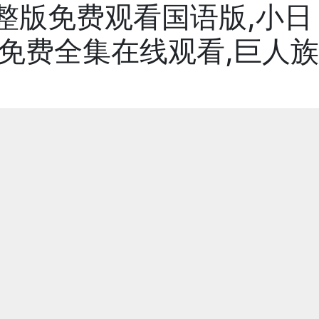
影完整版免费观看国语版,小日
免费全集在线观看,巨人族